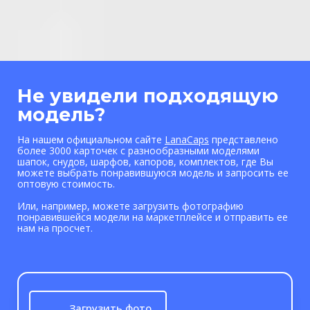
Не увидели подходящую
модель?
На нашем официаль
ном сайте
LanaCaps
пред
ставлено
более 3000 карточек с разнообразными моделями
шапок, снудов, шарфов, капоров, комплектов, где Вы
можете выбрать понравившуюся модель и запросить ее
оптовую стоимость.
Или, например, можете загрузить фотографию
понравившейся модели на маркетплейсе и отправить ее
нам на просчет.
Загрузить фото